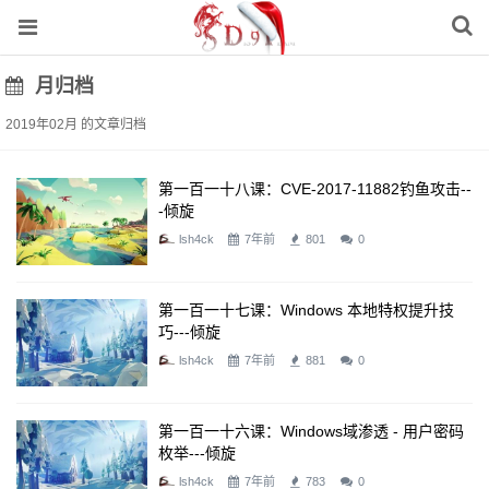
月归档
2019年02月 的文章归档
第一百一十八课：CVE-2017-11882钓鱼攻击--
-倾旋
lsh4ck
7年前
801
0
第一百一十七课：Windows 本地特权提升技
巧---倾旋
lsh4ck
7年前
881
0
第一百一十六课：Windows域渗透 - 用户密码
枚举---倾旋
lsh4ck
7年前
783
0