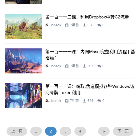
第一百一十二课：利用Dropbox中转C2流量
lsh4ck
7年前
526
0
第一百一十一课：内网mssql完整利用流程 [ 基
础篇 ]
lsh4ck
7年前
307
0
第一百一十课：窃取,伪造模拟各种windows访
问令牌[token利用]
lsh4ck
7年前
624
0
上一页
1
2
3
4
...
6
下一页