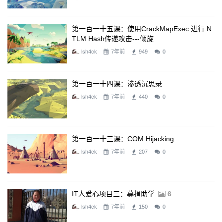
第一百一十五课：使用CrackMapExec 进行 N
TLM Hash传递攻击---倾旋
lsh4ck
7年前
949
0
第一百一十四课：渗透沉思录
lsh4ck
7年前
440
0
第一百一十三课：COM Hijacking
lsh4ck
7年前
207
0
IT人爱心项目三：募捐助学
6
lsh4ck
7年前
150
0