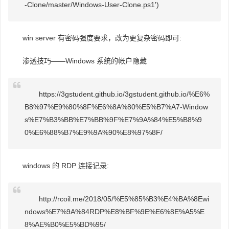
-Clone/master/Windows-User-Clone.ps1')
win server 有密码强度要求，改为更复杂密码即可:
渗透技巧——Windows 系统的帐户隐藏
https://3gstudent.github.io/3gstudent.github.io/%E6%
B8%97%E9%80%8F%E6%8A%80%E5%B7%A7-Window
s%E7%B3%BB%E7%BB%9F%E7%9A%84%E5%B8%9
0%E6%88%B7%E9%9A%90%E8%97%8F/
windows 的 RDP 连接记录:
http://rcoil.me/2018/05/%E5%85%B3%E4%BA%8Ewi
ndows%E7%9A%84RDP%E8%BF%9E%E6%8E%A5%E
8%AE%B0%E5%BD%95/