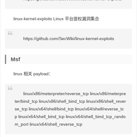
linux-kernel-exploits Linux 平台提权漏洞集合
https://github.com/SecWiki/linux-kernel-exploits
Msf
linux 相关 payload：
linux/x86/meterpreter/reverse_tcp linux/x86/meterpre
ter/bind_tcp linux/x86/shell_bind_tcp linux/x86/shell_rever
se_tcp linux/x64/shell/bind_tcp linux/x64/shell/reverse_tc
p linux/x64/shell_bind_tcp linux/x64/shell_bind_tcp_rando
m_port linux/x64/shell_reverse_tcp