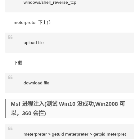
windows/shell_reverse_tcp
meterpreter 下上传
upload file
下载
download file
Msf 进程注入(测试 Win10 没成功,win2008 可
以，360 会拦)
meterpreter > getuid meterpreter > getpid meterpret