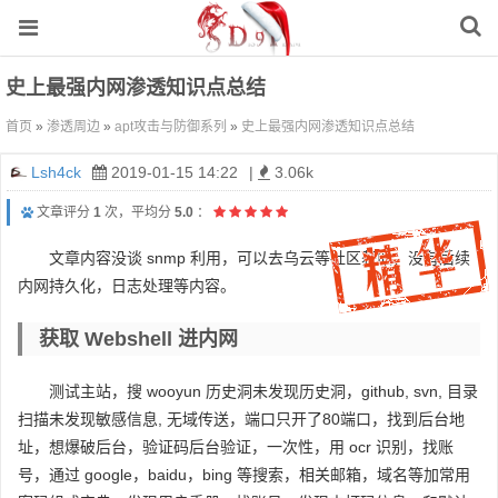
史上最强内网渗透知识点总结
首页
»
渗透周边
»
apt攻击与防御系列
»
史上最强内网渗透知识点总结
Lsh4ck
2019-01-15 14:22
|
3.06k
文章评分
1
次，平均分
5.0
：
文章内容没谈 snmp 利用，可以去乌云等社区获取，没有后续
内网持久化，日志处理等内容。
获取 Webshell 进内网
测试主站，搜 wooyun 历史洞未发现历史洞，github, svn, 目录
扫描未发现敏感信息, 无域传送，端口只开了80端口，找到后台地
址，想爆破后台，验证码后台验证，一次性，用 ocr 识别，找账
号，通过 google，baidu，bing 等搜索，相关邮箱，域名等加常用