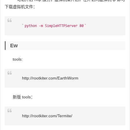
下载虚拟机文件：
`
`
python -m SimpleHTTPServer 80
Ew
tools:
http://rootkiter.com/EarthWorm
新版 tools：
http://rootkiter.com/Termite/