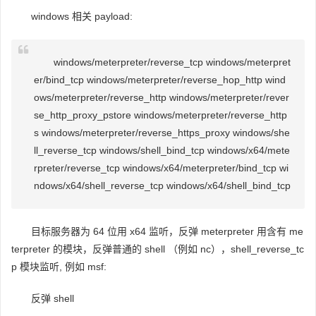
windows 相关 payload:
windows/meterpreter/reverse_tcp windows/meterpret
er/bind_tcp windows/meterpreter/reverse_hop_http wind
ows/meterpreter/reverse_http windows/meterpreter/rever
se_http_proxy_pstore windows/meterpreter/reverse_http
s windows/meterpreter/reverse_https_proxy windows/she
ll_reverse_tcp windows/shell_bind_tcp windows/x64/mete
rpreter/reverse_tcp windows/x64/meterpreter/bind_tcp wi
ndows/x64/shell_reverse_tcp windows/x64/shell_bind_tcp
目标服务器为 64 位用 x64 监听，反弹 meterpreter 用含有 me
terpreter 的模块，反弹普通的 shell （例如 nc），shell_reverse_tc
p 模块监听, 例如 msf:
反弹 shell