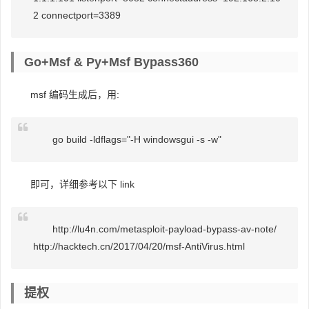
2 connectport=3389
Go+msf & Py+msf Bypass360
msf 编码生成后，用:
go build -ldflags="-H windowsgui -s -w"
即可，详细参考以下 link
http://lu4n.com/metasploit-payload-bypass-av-note/
http://hacktech.cn/2017/04/20/msf-AntiVirus.html
提权