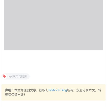
apt攻击与防御
声明：
本文为原创文章，版权归
lsh4ck's Blog
所有，欢迎分享本文，转
载请保留出处！