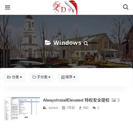
Windows
分类
子分类
排序
AlwaysInstallElevated 特权安全提权
3
lsh4ck
7年前
580
2