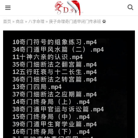
首页
»
商店
»
八字命理
»
庚子命理奇门遁甲闭门传承班