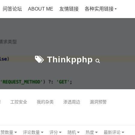
问答论坛
ABOUT ME
友情链接
各种实用链接
Thinkpphp
理
工控安全
我的杂类
渗透周边
漏洞预警
点赞数量
评论数量
评分
随机
热度
最新评论