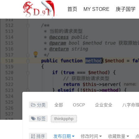
首页
MY STORE
庚子国学
分类
全部
OSCP
企业安全
八字命
标签
thinkpphp
排序
发布日期
修改时间
收藏数量