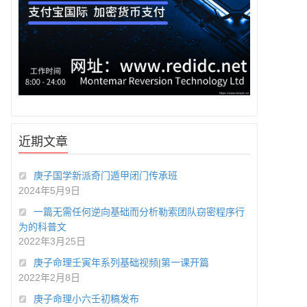
近期文章
庚子国学新派奇门遁甲闭门传承班
2024年5月9日
一篇无需任何逆向基础而分析勒索团队窃密程序行
为的科普文
2022年3月25日
庚子命理壬寅年系列基础视频|第一课开篇
2022年2月8日
庚子命理小六壬初稿发布