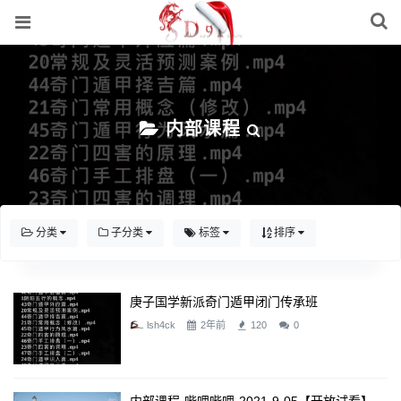
内部课程
分类
子分类
标签
排序
庚子国学新派奇门遁甲闭门传承班
lsh4ck
2年前
120
0