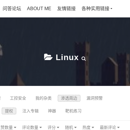
问答论坛
ABOUT ME
友情链接
各种实用链接
Linux
理
工控安全
我的杂类
渗透周边
漏洞预警
提权
注入专辑
神器
靶机练习
点赞数量
评论数量
评分
随机
热度
最新评论