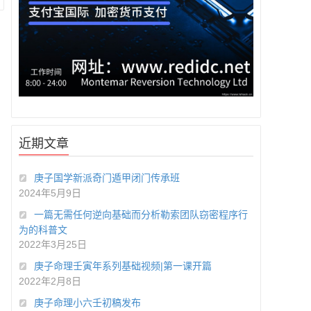
近期文章
庚子国学新派奇门遁甲闭门传承班
2024年5月9日
一篇无需任何逆向基础而分析勒索团队窃密程序行
为的科普文
2022年3月25日
庚子命理壬寅年系列基础视频|第一课开篇
2022年2月8日
庚子命理小六壬初稿发布