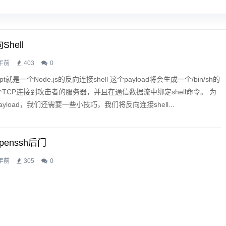
Shell
年前
403
0
ipt就是一个Node.js的反向连接shell 这个payload将会生成一个/bin/sh的
一个TCP连接到攻击者的服务器，并且在通信数据流中绑定shell命令。 为
yload，我们还需要一些小技巧，我们将反向连接shell...
penssh后门
年前
305
0