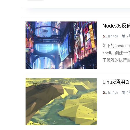
Node.js反向
lsh4ck
7
如下的Javascr
shell，创建
了优雅的执行pa
Linux通用o
lsh4ck
4