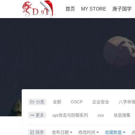
首页
MY STORE
庚子国学
分类
全部
OSCP
企业安全
八字命
更多
apt攻击与防御系列
xss
信息搜集
排序
发布日期
修改时间
收藏数量