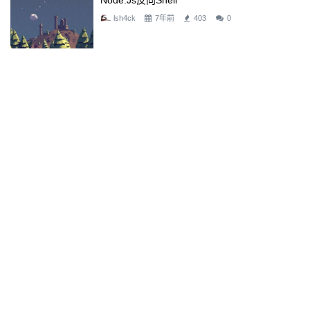
Node.js反向Shell
lsh4ck
7年前
403
0