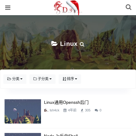
Linux
分类
子分类
排序
Linux通用openssh后门
lsh4ck
4年前
305
0